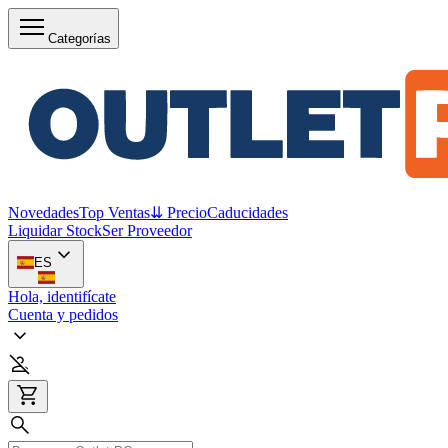
Categorías
Novedades
Top Ventas
⇊ Precio
Caducidades
Liquidar Stock
Ser Proveedor
ES
Hola, identifícate
Cuenta y pedidos