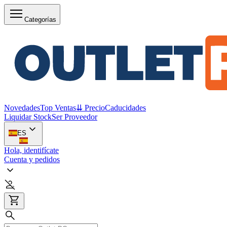
Categorías
Novedades
Top Ventas
⇊ Precio
Caducidades
Liquidar Stock
Ser Proveedor
ES
Hola, identifícate
Cuenta y pedidos