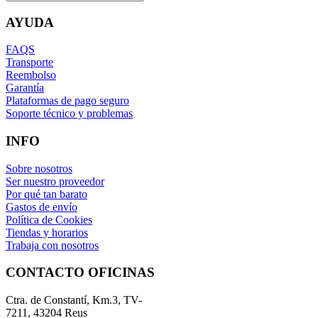
AYUDA
FAQS
Transporte
Reembolso
Garantía
Plataformas de pago seguro
Soporte técnico y problemas
INFO
Sobre nosotros
Ser nuestro proveedor
Por qué tan barato
Gastos de envío
Política de Cookies
Tiendas y horarios
Trabaja con nosotros
CONTACTO OFICINAS
Ctra. de Constantí, Km.3, TV-
7211, 43204 Reus