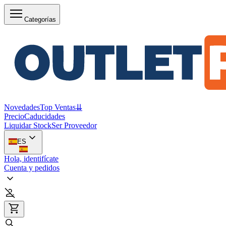
Categorías
Novedades
Top Ventas
⇊
Precio
Caducidades
Liquidar Stock
Ser Proveedor
ES
Hola, identifícate
Cuenta y pedidos