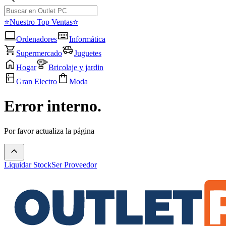
⭐Nuestro Top Ventas⭐
Ordenadores
Informática
Supermercado
Juguetes
Hogar
Bricolaje y jardin
Gran Electro
Moda
Error interno.
Por favor actualiza la página
Liquidar Stock
Ser Proveedor