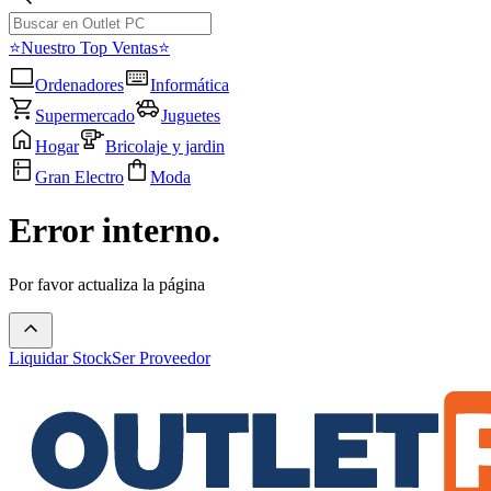
⭐Nuestro Top Ventas⭐
Ordenadores
Informática
Supermercado
Juguetes
Hogar
Bricolaje y jardin
Gran Electro
Moda
Error interno.
Por favor actualiza la página
Liquidar Stock
Ser Proveedor