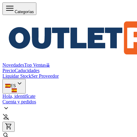
Categorías
Novedades
Top Ventas
⇊
Precio
Caducidades
Liquidar Stock
Ser Proveedor
ES
Hola, identifícate
Cuenta y pedidos