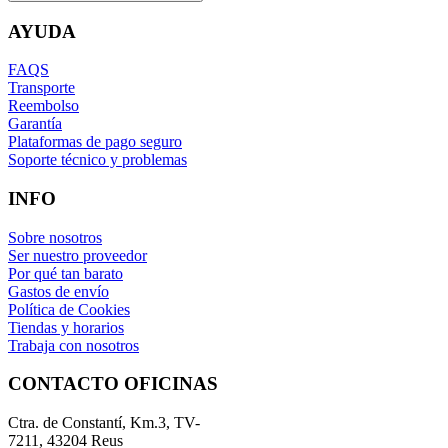
AYUDA
FAQS
Transporte
Reembolso
Garantía
Plataformas de pago seguro
Soporte técnico y problemas
INFO
Sobre nosotros
Ser nuestro proveedor
Por qué tan barato
Gastos de envío
Política de Cookies
Tiendas y horarios
Trabaja con nosotros
CONTACTO OFICINAS
Ctra. de Constantí, Km.3, TV-
7211, 43204 Reus