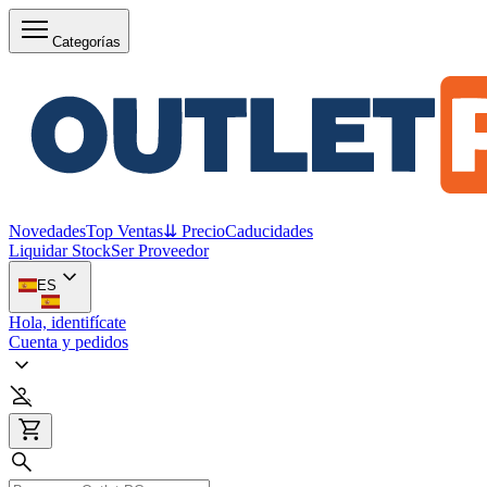
Categorías
Novedades
Top Ventas
⇊ Precio
Caducidades
Liquidar Stock
Ser Proveedor
ES
Hola, identifícate
Cuenta y pedidos