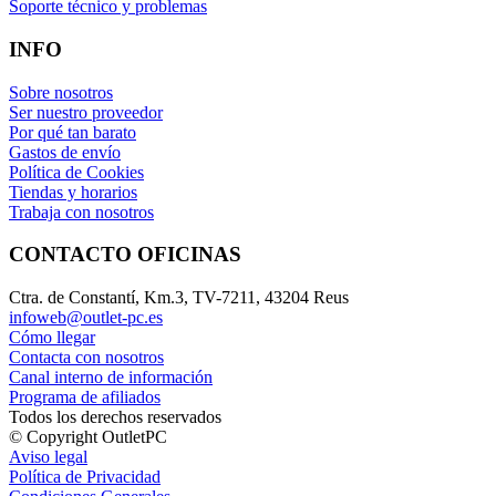
Soporte técnico y problemas
INFO
Sobre nosotros
Ser nuestro proveedor
Por qué tan barato
Gastos de envío
Política de Cookies
Tiendas y horarios
Trabaja con nosotros
CONTACTO OFICINAS
Ctra. de Constantí, Km.3, TV-7211, 43204 Reus
infoweb@outlet-pc.es
Cómo llegar
Contacta con nosotros
Canal interno de información
Programa de afiliados
Todos los derechos reservados
© Copyright OutletPC
Aviso legal
Política de Privacidad