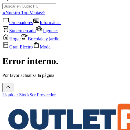
⭐Nuestro Top Ventas⭐
Ordenadores
Informática
Supermercado
Juguetes
Hogar
Bricolaje y jardin
Gran Electro
Moda
Error interno.
Por favor actualiza la página
Liquidar Stock
Ser Proveedor