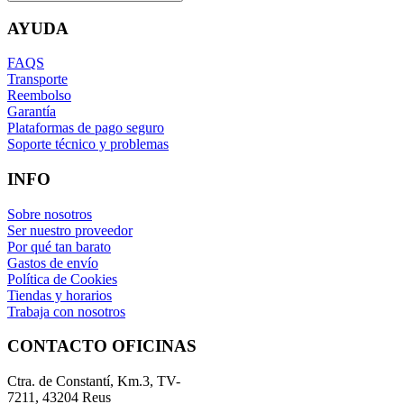
AYUDA
FAQS
Transporte
Reembolso
Garantía
Plataformas de pago seguro
Soporte técnico y problemas
INFO
Sobre nosotros
Ser nuestro proveedor
Por qué tan barato
Gastos de envío
Política de Cookies
Tiendas y horarios
Trabaja con nosotros
CONTACTO OFICINAS
Ctra. de Constantí, Km.3, TV-
7211, 43204 Reus