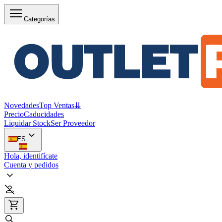
Categorías
Novedades
Top Ventas
⇊
Precio
Caducidades
Liquidar Stock
Ser Proveedor
ES
Hola, identifícate
Cuenta y pedidos