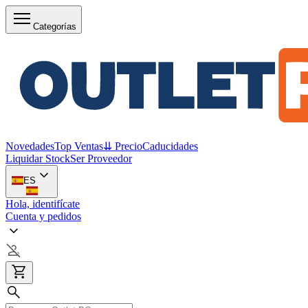
Categorías
Novedades
Top Ventas
⇊ Precio
Caducidades
Liquidar Stock
Ser Proveedor
ES
Hola, identifícate
Cuenta y pedidos