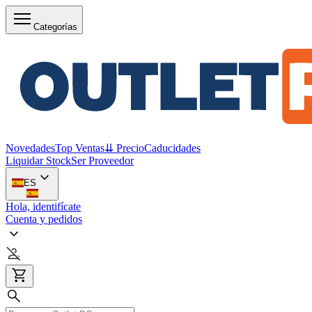
Categorías
Novedades
Top Ventas
⇊ Precio
Caducidades
Liquidar Stock
Ser Proveedor
ES
Hola, identifícate
Cuenta y pedidos