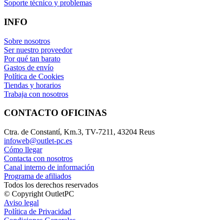
Soporte técnico y problemas
INFO
Sobre nosotros
Ser nuestro proveedor
Por qué tan barato
Gastos de envío
Política de Cookies
Tiendas y horarios
Trabaja con nosotros
CONTACTO OFICINAS
Ctra. de Constantí, Km.3, TV-7211, 43204 Reus
infoweb@outlet-pc.es
Cómo llegar
Contacta con nosotros
Canal interno de información
Programa de afiliados
Todos los derechos reservados
© Copyright OutletPC
Aviso legal
Política de Privacidad