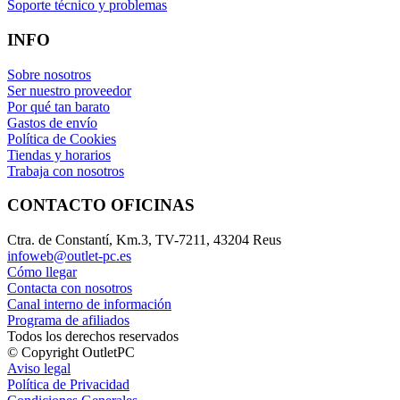
Soporte técnico y problemas
INFO
Sobre nosotros
Ser nuestro proveedor
Por qué tan barato
Gastos de envío
Política de Cookies
Tiendas y horarios
Trabaja con nosotros
CONTACTO OFICINAS
Ctra. de Constantí, Km.3, TV-7211, 43204 Reus
infoweb@outlet-pc.es
Cómo llegar
Contacta con nosotros
Canal interno de información
Programa de afiliados
Todos los derechos reservados
© Copyright OutletPC
Aviso legal
Política de Privacidad