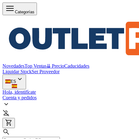
Categorías
Novedades
Top Ventas
⇊ Precio
Caducidades
Liquidar Stock
Ser Proveedor
ES
Hola, identifícate
Cuenta y pedidos