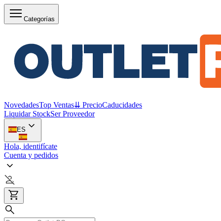
Categorías
Novedades
Top Ventas
⇊ Precio
Caducidades
Liquidar Stock
Ser Proveedor
ES
Hola, identifícate
Cuenta y pedidos