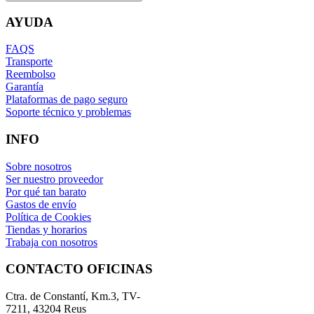
AYUDA
FAQS
Transporte
Reembolso
Garantía
Plataformas de pago seguro
Soporte técnico y problemas
INFO
Sobre nosotros
Ser nuestro proveedor
Por qué tan barato
Gastos de envío
Política de Cookies
Tiendas y horarios
Trabaja con nosotros
CONTACTO OFICINAS
Ctra. de Constantí, Km.3, TV-
7211, 43204 Reus