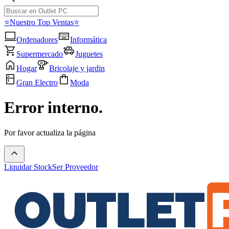
⭐Nuestro Top Ventas⭐
Ordenadores
Informática
Supermercado
Juguetes
Hogar
Bricolaje y jardin
Gran Electro
Moda
Error interno.
Por favor actualiza la página
Liquidar Stock
Ser Proveedor