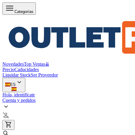
Categorías
Novedades
Top Ventas
⇊
Precio
Caducidades
Liquidar Stock
Ser Proveedor
ES
Hola, identifícate
Cuenta y pedidos