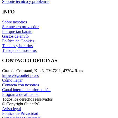
Soporte técnico y problemas
INFO
Sobre nosotros
Ser nuestro proveedor
Por qué tan barato
Gastos de envío
Política de Cookies
Tiendas y horarios
Trabaja con nosotros
CONTACTO OFICINAS
Ctra. de Constantí, Km.3, TV-7211, 43204 Reus
infoweb@outlet-pc.es
Cómo llegar
Contacta con nosotros
Canal interno de información
Programa de afiliados
Todos los derechos reservados
© Copyright OutletPC
Aviso legal
Política de Privacidad