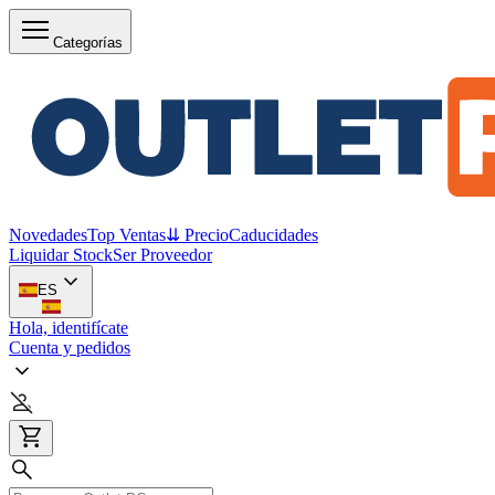
Categorías
Novedades
Top Ventas
⇊ Precio
Caducidades
Liquidar Stock
Ser Proveedor
ES
Hola, identifícate
Cuenta y pedidos