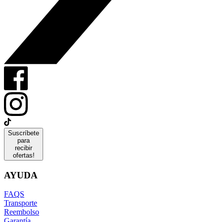
Suscríbete
para
recibir
ofertas!
AYUDA
FAQS
Transporte
Reembolso
Garantía