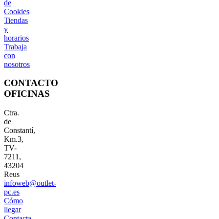
de
Cookies
Tiendas
y
horarios
Trabaja
con
nosotros
CONTACTO
OFICINAS
Ctra.
de
Constantí,
Km.3,
TV-
7211,
43204
Reus
infoweb@outlet-
pc.es
Cómo
llegar
Contacta