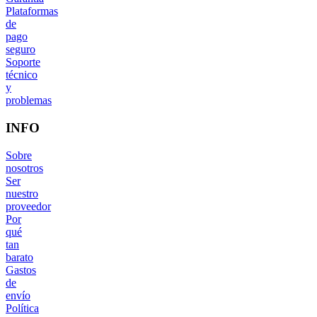
Plataformas
de
pago
seguro
Soporte
técnico
y
problemas
INFO
Sobre
nosotros
Ser
nuestro
proveedor
Por
qué
tan
barato
Gastos
de
envío
Política