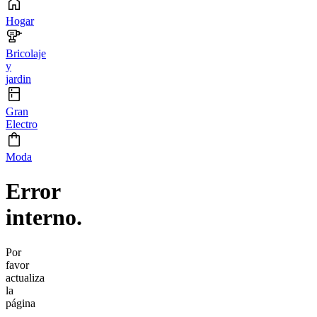
Hogar
Bricolaje
y
jardin
Gran
Electro
Moda
Error
interno.
Por
favor
actualiza
la
página