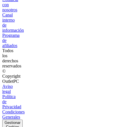
con
nosotros
Canal
interno
de
información
Programa
de
afiliados
Todos
los
derechos
reservados
©
Copyright
OutletPC
Aviso
legal
Política
de
Privacidad
Condiciones
Generales
Gestionar
Cookies