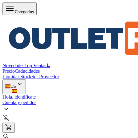
Categorías
Novedades
Top Ventas
⇊
Precio
Caducidades
Liquidar Stock
Ser Proveedor
ES
Hola, identifícate
Cuenta y pedidos