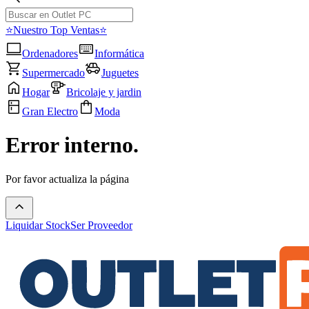
⭐Nuestro Top Ventas⭐
Ordenadores
Informática
Supermercado
Juguetes
Hogar
Bricolaje y jardin
Gran Electro
Moda
Error interno.
Por favor actualiza la página
Liquidar Stock
Ser Proveedor