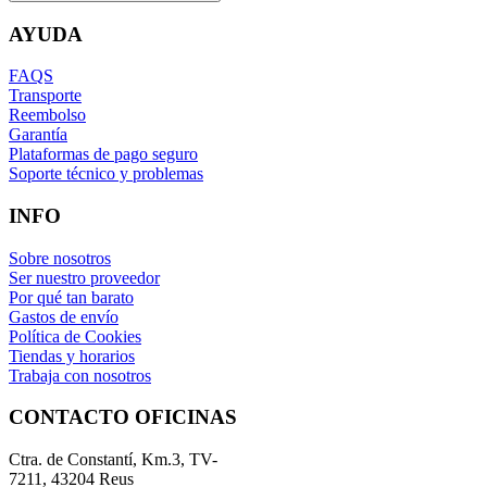
AYUDA
FAQS
Transporte
Reembolso
Garantía
Plataformas de pago seguro
Soporte técnico y problemas
INFO
Sobre nosotros
Ser nuestro proveedor
Por qué tan barato
Gastos de envío
Política de Cookies
Tiendas y horarios
Trabaja con nosotros
CONTACTO OFICINAS
Ctra. de Constantí, Km.3, TV-
7211, 43204 Reus