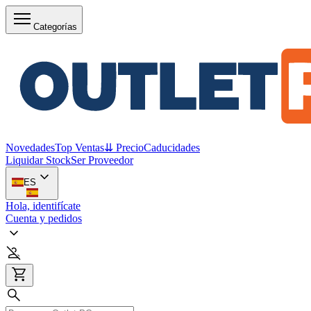
Categorías
Novedades
Top Ventas
⇊ Precio
Caducidades
Liquidar Stock
Ser Proveedor
ES
Hola, identifícate
Cuenta y pedidos