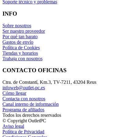
Soporte técnico y problemas
INFO
Sobre nosotros
Ser nuestro proveedor
Por qué tan barato
Gastos de envío
Política de Cookies
Tiendas y horarios
Trabaja con nosotros
CONTACTO OFICINAS
Ctra. de Constantí, Km.3, TV-7211, 43204 Reus
infoweb@outlet-pc.es
Cómo llegar
Contacta con nosotros
Canal interno de información
Programa de afiliados
Todos los derechos reservados
© Copyright OutletPC
Aviso legal
Política de Privacidad