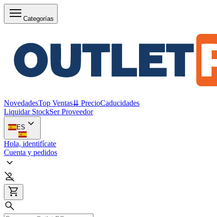
Categorías
Novedades
Top Ventas
⇊ Precio
Caducidades
Liquidar Stock
Ser Proveedor
ES
Hola, identifícate
Cuenta y pedidos