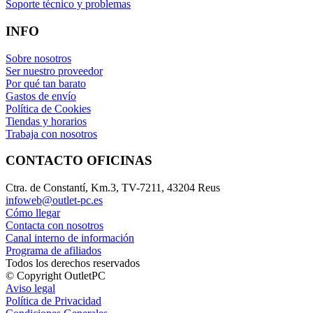
Soporte técnico y problemas
INFO
Sobre nosotros
Ser nuestro proveedor
Por qué tan barato
Gastos de envío
Política de Cookies
Tiendas y horarios
Trabaja con nosotros
CONTACTO OFICINAS
Ctra. de Constantí, Km.3, TV-7211, 43204 Reus
infoweb@outlet-pc.es
Cómo llegar
Contacta con nosotros
Canal interno de información
Programa de afiliados
Todos los derechos reservados
© Copyright OutletPC
Aviso legal
Política de Privacidad