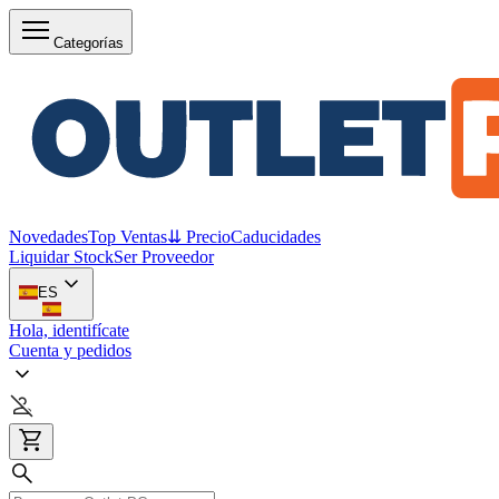
Categorías
Novedades
Top Ventas
⇊ Precio
Caducidades
Liquidar Stock
Ser Proveedor
ES
Hola, identifícate
Cuenta y pedidos