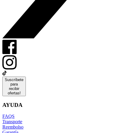
Suscríbete
para
recibir
ofertas!
AYUDA
FAQS
Transporte
Reembolso
Garantía