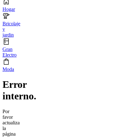
Hogar
Bricolaje
y
jardin
Gran
Electro
Moda
Error
interno.
Por
favor
actualiza
la
página