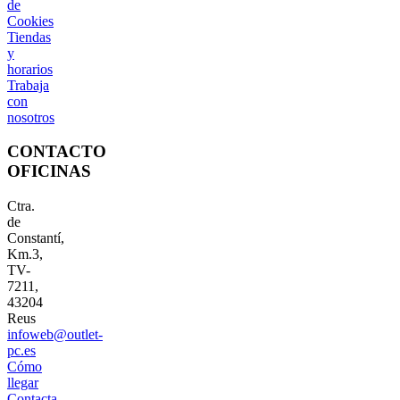
de
Cookies
Tiendas
y
horarios
Trabaja
con
nosotros
CONTACTO
OFICINAS
Ctra.
de
Constantí,
Km.3,
TV-
7211,
43204
Reus
infoweb@outlet-
pc.es
Cómo
llegar
Contacta