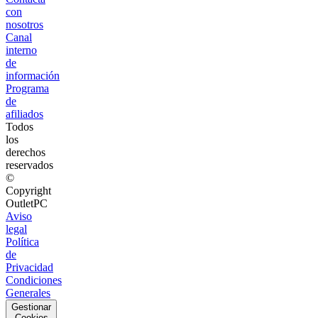
con
nosotros
Canal
interno
de
información
Programa
de
afiliados
Todos
los
derechos
reservados
©
Copyright
OutletPC
Aviso
legal
Política
de
Privacidad
Condiciones
Generales
Gestionar
Cookies