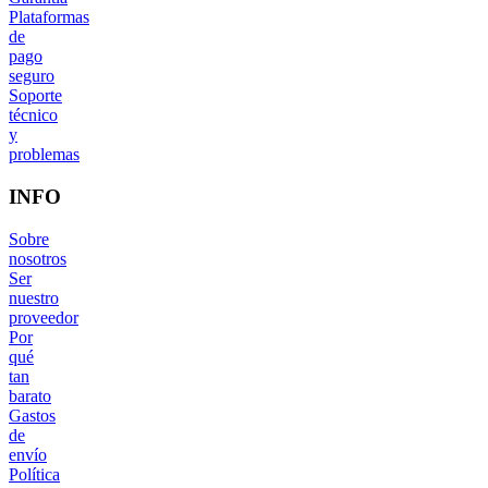
Plataformas
de
pago
seguro
Soporte
técnico
y
problemas
INFO
Sobre
nosotros
Ser
nuestro
proveedor
Por
qué
tan
barato
Gastos
de
envío
Política