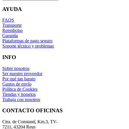
AYUDA
FAQS
Transporte
Reembolso
Garantía
Plataformas de pago seguro
Soporte técnico y problemas
INFO
Sobre nosotros
Ser nuestro proveedor
Por qué tan barato
Gastos de envío
Política de Cookies
Tiendas y horarios
Trabaja con nosotros
CONTACTO OFICINAS
Ctra. de Constantí, Km.3, TV-
7211, 43204 Reus