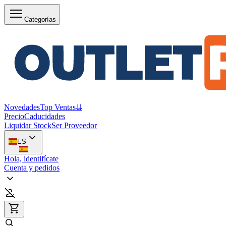
Categorías
Novedades
Top Ventas
⇊
Precio
Caducidades
Liquidar Stock
Ser Proveedor
ES
Hola, identifícate
Cuenta y pedidos