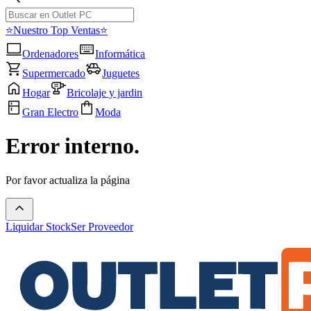
⭐Nuestro Top Ventas⭐
Ordenadores
Informática
Supermercado
Juguetes
Hogar
Bricolaje y jardin
Gran Electro
Moda
Error interno.
Por favor actualiza la página
Liquidar Stock
Ser Proveedor