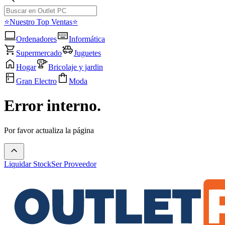
⭐Nuestro Top Ventas⭐
Ordenadores
Informática
Supermercado
Juguetes
Hogar
Bricolaje y jardin
Gran Electro
Moda
Error interno.
Por favor actualiza la página
Liquidar Stock
Ser Proveedor