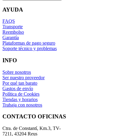
AYUDA
FAQS
Transporte
Reembolso
Garantía
Plataformas de pago seguro
Soporte técnico y problemas
INFO
Sobre nosotros
Ser nuestro proveedor
Por qué tan barato
Gastos de envío
Política de Cookies
Tiendas y horarios
Trabaja con nosotros
CONTACTO OFICINAS
Ctra. de Constantí, Km.3, TV-
7211, 43204 Reus