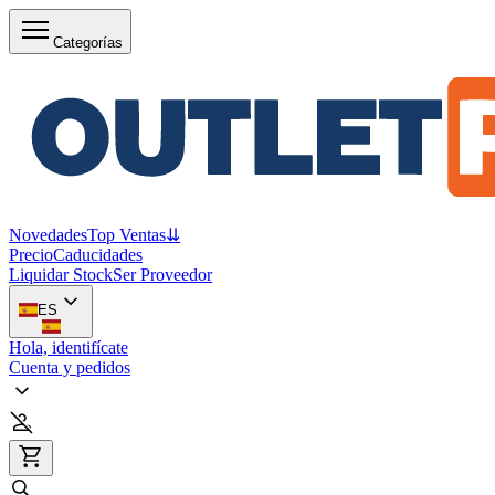
Categorías
Novedades
Top Ventas
⇊
Precio
Caducidades
Liquidar Stock
Ser Proveedor
ES
Hola, identifícate
Cuenta y pedidos