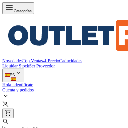
Categorías
Novedades
Top Ventas
⇊ Precio
Caducidades
Liquidar Stock
Ser Proveedor
ES
Hola, identifícate
Cuenta y pedidos