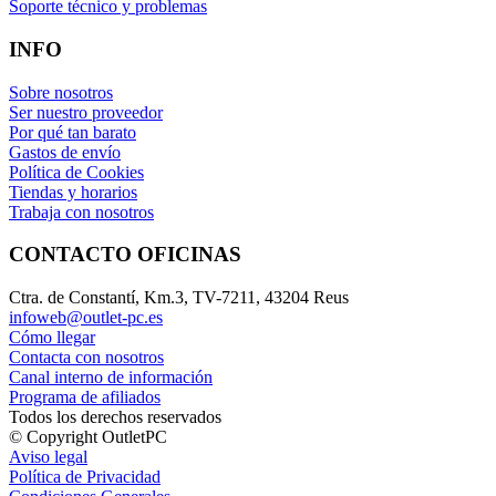
Soporte técnico y problemas
INFO
Sobre nosotros
Ser nuestro proveedor
Por qué tan barato
Gastos de envío
Política de Cookies
Tiendas y horarios
Trabaja con nosotros
CONTACTO OFICINAS
Ctra. de Constantí, Km.3, TV-7211, 43204 Reus
infoweb@outlet-pc.es
Cómo llegar
Contacta con nosotros
Canal interno de información
Programa de afiliados
Todos los derechos reservados
© Copyright OutletPC
Aviso legal
Política de Privacidad