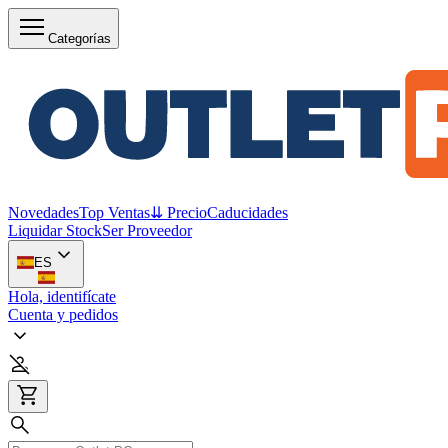
Categorías
Novedades
Top Ventas
⇊ Precio
Caducidades
Liquidar Stock
Ser Proveedor
ES
Hola, identifícate
Cuenta y pedidos