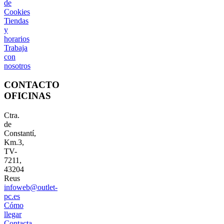
de
Cookies
Tiendas
y
horarios
Trabaja
con
nosotros
CONTACTO
OFICINAS
Ctra.
de
Constantí,
Km.3,
TV-
7211,
43204
Reus
infoweb@outlet-
pc.es
Cómo
llegar
Contacta