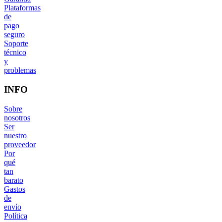
Plataformas
de
pago
seguro
Soporte
técnico
y
problemas
INFO
Sobre
nosotros
Ser
nuestro
proveedor
Por
qué
tan
barato
Gastos
de
envío
Política