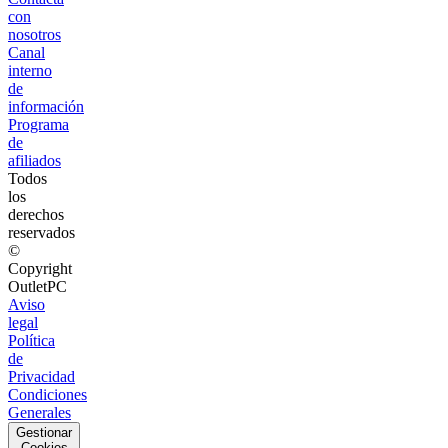
con
nosotros
Canal
interno
de
información
Programa
de
afiliados
Todos
los
derechos
reservados
©
Copyright
OutletPC
Aviso
legal
Política
de
Privacidad
Condiciones
Generales
Gestionar
Cookies