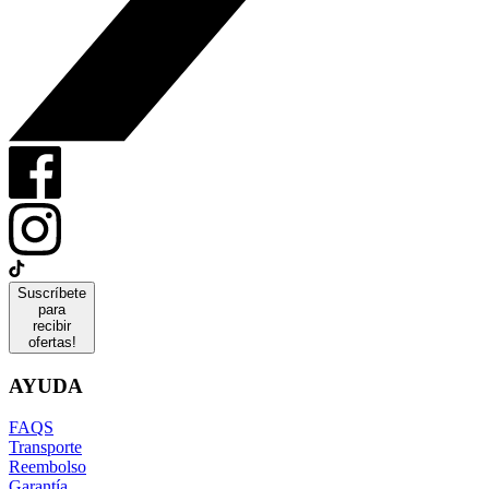
Suscríbete
para
recibir
ofertas!
AYUDA
FAQS
Transporte
Reembolso
Garantía