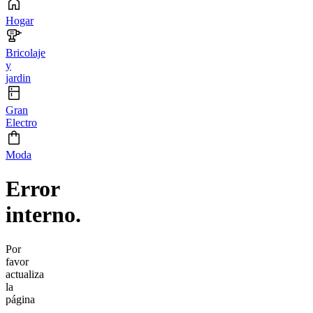
Hogar
Bricolaje
y
jardin
Gran
Electro
Moda
Error
interno.
Por
favor
actualiza
la
página