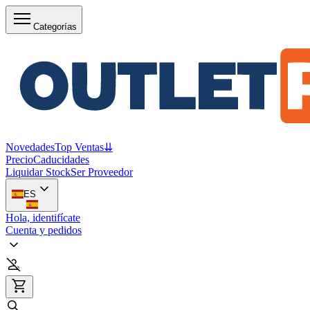
Categorías
Novedades
Top Ventas
⇊
Precio
Caducidades
Liquidar Stock
Ser Proveedor
ES
Hola, identifícate
Cuenta y pedidos