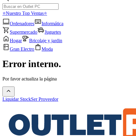
⭐Nuestro Top Ventas⭐
Ordenadores
Informática
Supermercado
Juguetes
Hogar
Bricolaje y jardin
Gran Electro
Moda
Error interno.
Por favor actualiza la página
Liquidar Stock
Ser Proveedor