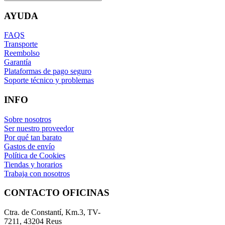
AYUDA
FAQS
Transporte
Reembolso
Garantía
Plataformas de pago seguro
Soporte técnico y problemas
INFO
Sobre nosotros
Ser nuestro proveedor
Por qué tan barato
Gastos de envío
Política de Cookies
Tiendas y horarios
Trabaja con nosotros
CONTACTO OFICINAS
Ctra. de Constantí, Km.3, TV-
7211, 43204 Reus