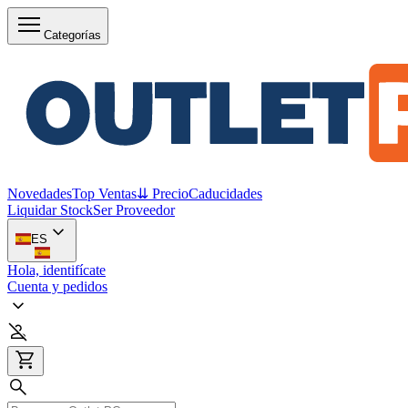
Categorías
Novedades
Top Ventas
⇊ Precio
Caducidades
Liquidar Stock
Ser Proveedor
ES
Hola, identifícate
Cuenta y pedidos