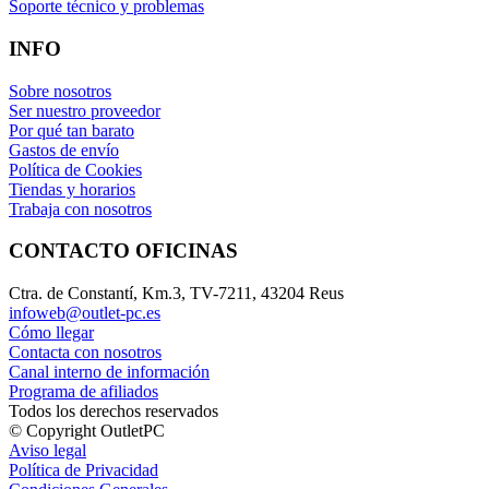
Soporte técnico y problemas
INFO
Sobre nosotros
Ser nuestro proveedor
Por qué tan barato
Gastos de envío
Política de Cookies
Tiendas y horarios
Trabaja con nosotros
CONTACTO OFICINAS
Ctra. de Constantí, Km.3, TV-7211, 43204 Reus
infoweb@outlet-pc.es
Cómo llegar
Contacta con nosotros
Canal interno de información
Programa de afiliados
Todos los derechos reservados
© Copyright OutletPC
Aviso legal
Política de Privacidad