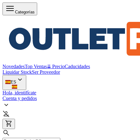
Categorías
Novedades
Top Ventas
⇊ Precio
Caducidades
Liquidar Stock
Ser Proveedor
ES
Hola, identifícate
Cuenta y pedidos