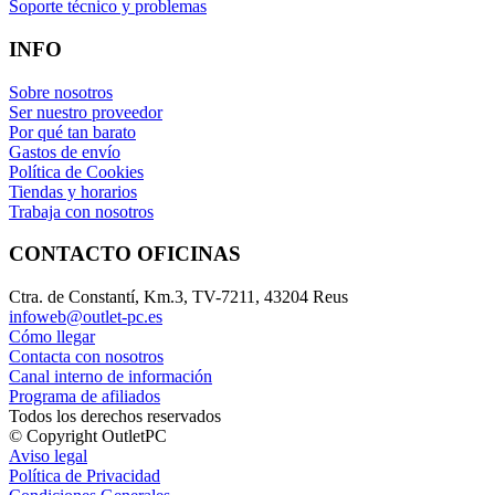
Soporte técnico y problemas
INFO
Sobre nosotros
Ser nuestro proveedor
Por qué tan barato
Gastos de envío
Política de Cookies
Tiendas y horarios
Trabaja con nosotros
CONTACTO OFICINAS
Ctra. de Constantí, Km.3, TV-7211, 43204 Reus
infoweb@outlet-pc.es
Cómo llegar
Contacta con nosotros
Canal interno de información
Programa de afiliados
Todos los derechos reservados
© Copyright OutletPC
Aviso legal
Política de Privacidad