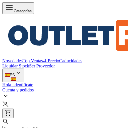
Categorías
Novedades
Top Ventas
⇊ Precio
Caducidades
Liquidar Stock
Ser Proveedor
ES
Hola, identifícate
Cuenta y pedidos