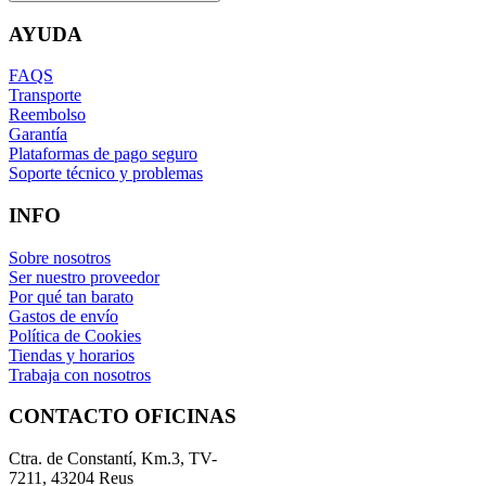
AYUDA
FAQS
Transporte
Reembolso
Garantía
Plataformas de pago seguro
Soporte técnico y problemas
INFO
Sobre nosotros
Ser nuestro proveedor
Por qué tan barato
Gastos de envío
Política de Cookies
Tiendas y horarios
Trabaja con nosotros
CONTACTO OFICINAS
Ctra. de Constantí, Km.3, TV-
7211, 43204 Reus