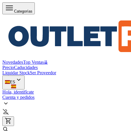
Categorías
Novedades
Top Ventas
⇊
Precio
Caducidades
Liquidar Stock
Ser Proveedor
ES
Hola, identifícate
Cuenta y pedidos