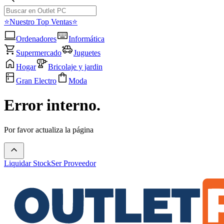
⭐Nuestro Top Ventas⭐
Ordenadores
Informática
Supermercado
Juguetes
Hogar
Bricolaje y jardin
Gran Electro
Moda
Error interno.
Por favor actualiza la página
Liquidar Stock
Ser Proveedor