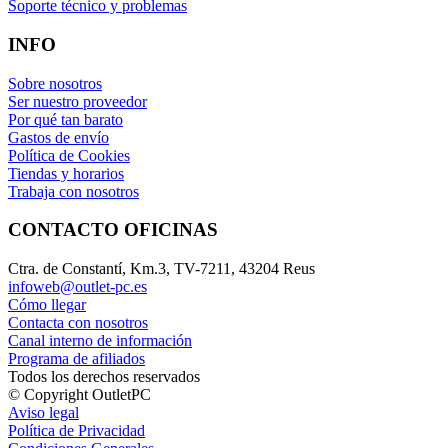
Soporte técnico y problemas
INFO
Sobre nosotros
Ser nuestro proveedor
Por qué tan barato
Gastos de envío
Política de Cookies
Tiendas y horarios
Trabaja con nosotros
CONTACTO OFICINAS
Ctra. de Constantí, Km.3, TV-7211, 43204 Reus
infoweb@outlet-pc.es
Cómo llegar
Contacta con nosotros
Canal interno de información
Programa de afiliados
Todos los derechos reservados
© Copyright OutletPC
Aviso legal
Política de Privacidad