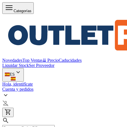
Categorías
Novedades
Top Ventas
⇊ Precio
Caducidades
Liquidar Stock
Ser Proveedor
ES
Hola, identifícate
Cuenta y pedidos