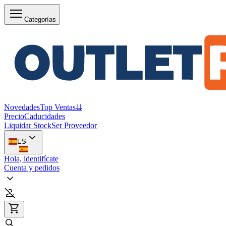
Categorías
Novedades
Top Ventas
⇊
Precio
Caducidades
Liquidar Stock
Ser Proveedor
ES
Hola, identifícate
Cuenta y pedidos