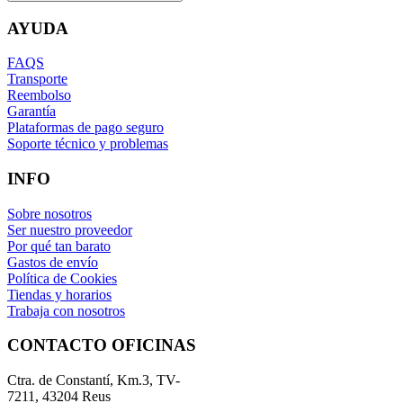
AYUDA
FAQS
Transporte
Reembolso
Garantía
Plataformas de pago seguro
Soporte técnico y problemas
INFO
Sobre nosotros
Ser nuestro proveedor
Por qué tan barato
Gastos de envío
Política de Cookies
Tiendas y horarios
Trabaja con nosotros
CONTACTO OFICINAS
Ctra. de Constantí, Km.3, TV-
7211, 43204 Reus