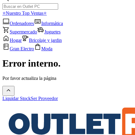
⭐Nuestro Top Ventas⭐
Ordenadores
Informática
Supermercado
Juguetes
Hogar
Bricolaje y jardin
Gran Electro
Moda
Error interno.
Por favor actualiza la página
Liquidar Stock
Ser Proveedor