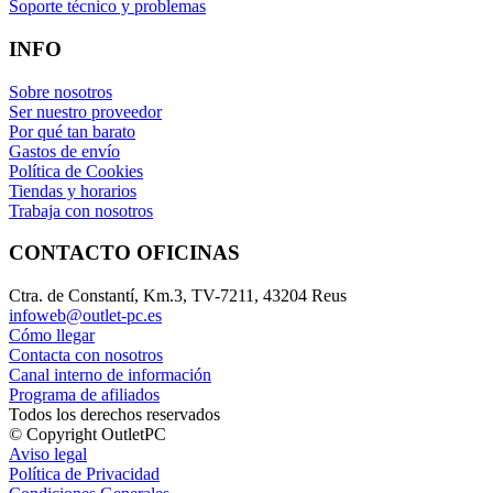
Soporte técnico y problemas
INFO
Sobre nosotros
Ser nuestro proveedor
Por qué tan barato
Gastos de envío
Política de Cookies
Tiendas y horarios
Trabaja con nosotros
CONTACTO OFICINAS
Ctra. de Constantí, Km.3, TV-7211, 43204 Reus
infoweb@outlet-pc.es
Cómo llegar
Contacta con nosotros
Canal interno de información
Programa de afiliados
Todos los derechos reservados
© Copyright OutletPC
Aviso legal
Política de Privacidad