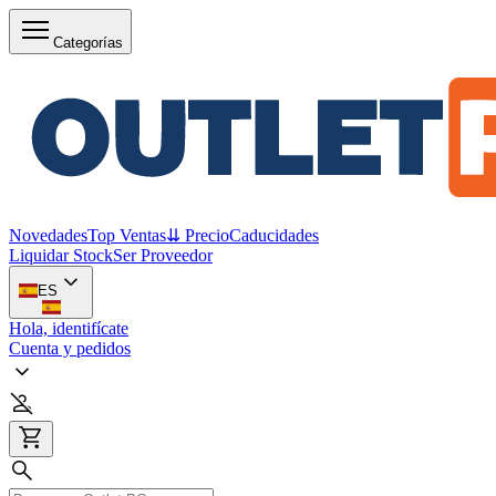
Categorías
Novedades
Top Ventas
⇊ Precio
Caducidades
Liquidar Stock
Ser Proveedor
ES
Hola, identifícate
Cuenta y pedidos