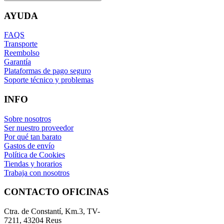
AYUDA
FAQS
Transporte
Reembolso
Garantía
Plataformas de pago seguro
Soporte técnico y problemas
INFO
Sobre nosotros
Ser nuestro proveedor
Por qué tan barato
Gastos de envío
Política de Cookies
Tiendas y horarios
Trabaja con nosotros
CONTACTO OFICINAS
Ctra. de Constantí, Km.3, TV-
7211, 43204 Reus