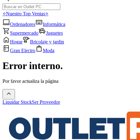
⭐Nuestro Top Ventas⭐
Ordenadores
Informática
Supermercado
Juguetes
Hogar
Bricolaje y jardin
Gran Electro
Moda
Error interno.
Por favor actualiza la página
Liquidar Stock
Ser Proveedor