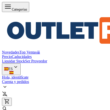
Categorías
Novedades
Top Ventas
⇊
Precio
Caducidades
Liquidar Stock
Ser Proveedor
ES
Hola, identifícate
Cuenta y pedidos