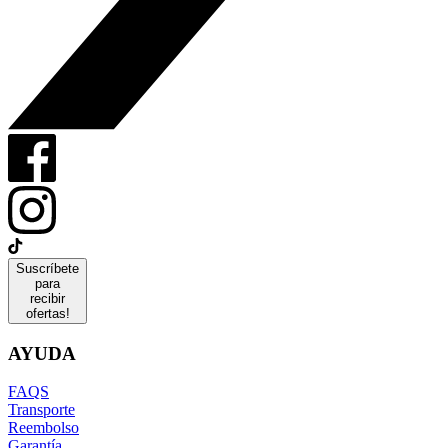
Suscríbete
para
recibir
ofertas!
AYUDA
FAQS
Transporte
Reembolso
Garantía