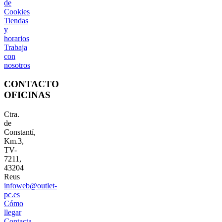
de
Cookies
Tiendas
y
horarios
Trabaja
con
nosotros
CONTACTO
OFICINAS
Ctra.
de
Constantí,
Km.3,
TV-
7211,
43204
Reus
infoweb@outlet-
pc.es
Cómo
llegar
Contacta