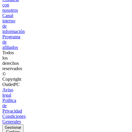
con
nosotros
Canal
interno
de
información
Programa
de
afiliados
Todos
los
derechos
reservados
©
Copyright
OutletPC
Aviso
legal
Política
de
Privacidad
Condiciones
Generales
Gestionar
Cookies