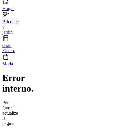
Hogar
Bricolaje
y
jardin
Gran
Electro
Moda
Error
interno.
Por
favor
actualiza
la
página