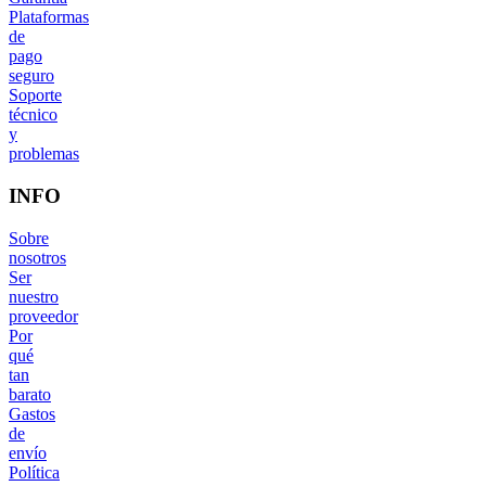
Plataformas
de
pago
seguro
Soporte
técnico
y
problemas
INFO
Sobre
nosotros
Ser
nuestro
proveedor
Por
qué
tan
barato
Gastos
de
envío
Política