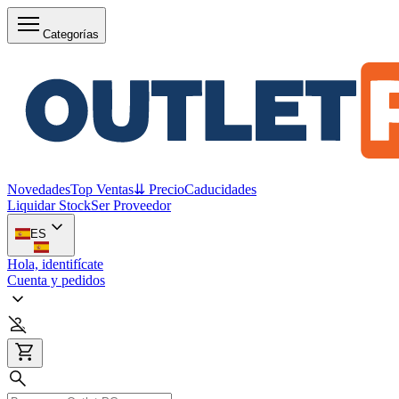
Categorías
Novedades
Top Ventas
⇊ Precio
Caducidades
Liquidar Stock
Ser Proveedor
ES
Hola, identifícate
Cuenta y pedidos