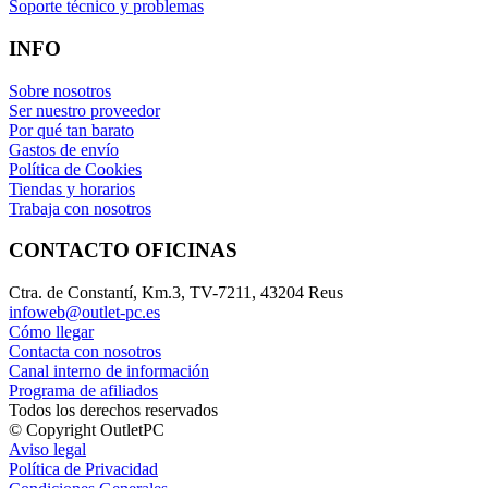
Soporte técnico y problemas
INFO
Sobre nosotros
Ser nuestro proveedor
Por qué tan barato
Gastos de envío
Política de Cookies
Tiendas y horarios
Trabaja con nosotros
CONTACTO OFICINAS
Ctra. de Constantí, Km.3, TV-7211, 43204 Reus
infoweb@outlet-pc.es
Cómo llegar
Contacta con nosotros
Canal interno de información
Programa de afiliados
Todos los derechos reservados
© Copyright OutletPC
Aviso legal
Política de Privacidad