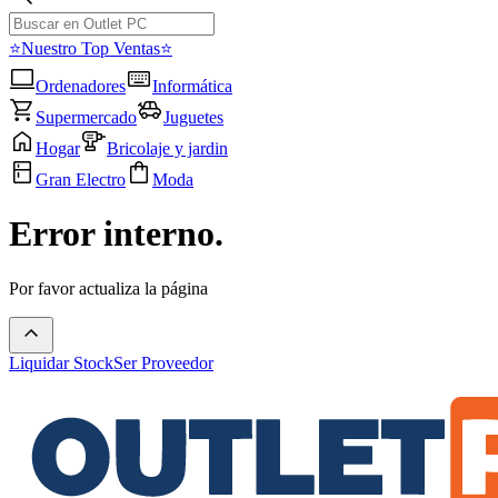
⭐Nuestro Top Ventas⭐
Ordenadores
Informática
Supermercado
Juguetes
Hogar
Bricolaje y jardin
Gran Electro
Moda
Error interno.
Por favor actualiza la página
Liquidar Stock
Ser Proveedor