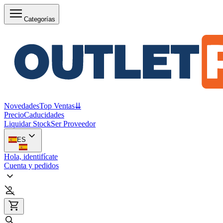
Categorías
Novedades
Top Ventas
⇊
Precio
Caducidades
Liquidar Stock
Ser Proveedor
ES
Hola, identifícate
Cuenta y pedidos