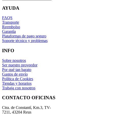
AYUDA
FAQS
Transporte
Reembolso
Garantía
Plataformas de pago seguro
Soporte técnico y problemas
INFO
Sobre nosotros
Ser nuestro proveedor
Por qué tan barato
Gastos de envío
Política de Cookies
Tiendas y horarios
Trabaja con nosotros
CONTACTO OFICINAS
Ctra. de Constantí, Km.3, TV-
7211, 43204 Reus