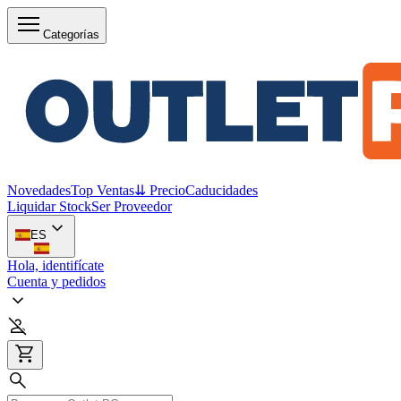
Categorías
Novedades
Top Ventas
⇊ Precio
Caducidades
Liquidar Stock
Ser Proveedor
ES
Hola, identifícate
Cuenta y pedidos