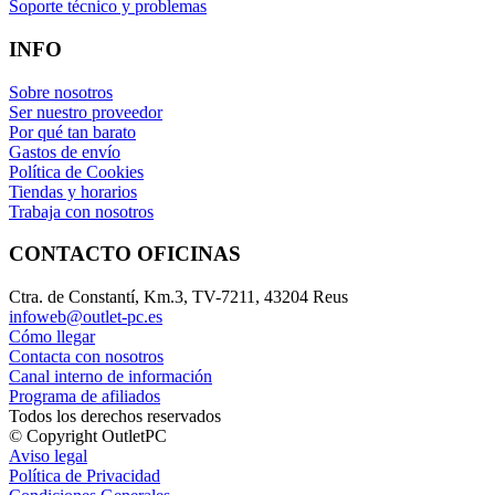
Soporte técnico y problemas
INFO
Sobre nosotros
Ser nuestro proveedor
Por qué tan barato
Gastos de envío
Política de Cookies
Tiendas y horarios
Trabaja con nosotros
CONTACTO OFICINAS
Ctra. de Constantí, Km.3, TV-7211, 43204 Reus
infoweb@outlet-pc.es
Cómo llegar
Contacta con nosotros
Canal interno de información
Programa de afiliados
Todos los derechos reservados
© Copyright OutletPC
Aviso legal
Política de Privacidad