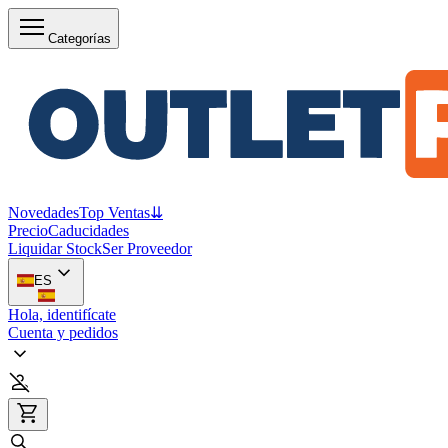
Categorías
Novedades
Top Ventas
⇊
Precio
Caducidades
Liquidar Stock
Ser Proveedor
ES
Hola, identifícate
Cuenta y pedidos