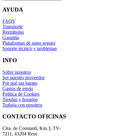
AYUDA
FAQS
Transporte
Reembolso
Garantía
Plataformas de pago seguro
Soporte técnico y problemas
INFO
Sobre nosotros
Ser nuestro proveedor
Por qué tan barato
Gastos de envío
Política de Cookies
Tiendas y horarios
Trabaja con nosotros
CONTACTO OFICINAS
Ctra. de Constantí, Km.3, TV-
7211, 43204 Reus