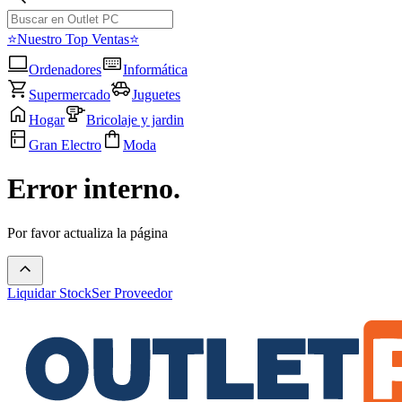
⭐Nuestro Top Ventas⭐
Ordenadores
Informática
Supermercado
Juguetes
Hogar
Bricolaje y jardin
Gran Electro
Moda
Error interno.
Por favor actualiza la página
Liquidar Stock
Ser Proveedor