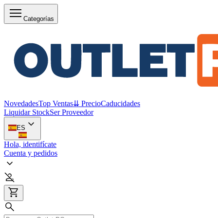
Categorías
Novedades
Top Ventas
⇊ Precio
Caducidades
Liquidar Stock
Ser Proveedor
ES
Hola, identifícate
Cuenta y pedidos