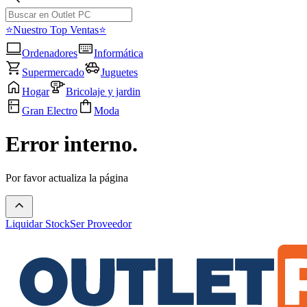
⭐Nuestro Top Ventas⭐
Ordenadores
Informática
Supermercado
Juguetes
Hogar
Bricolaje y jardin
Gran Electro
Moda
Error interno.
Por favor actualiza la página
Liquidar Stock
Ser Proveedor