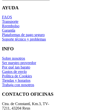
AYUDA
FAQS
Transporte
Reembolso
Garantía
Plataformas de pago seguro
Soporte técnico y problemas
INFO
Sobre nosotros
Ser nuestro proveedor
Por qué tan barato
Gastos de envío
Política de Cookies
Tiendas y horarios
Trabaja con nosotros
CONTACTO OFICINAS
Ctra. de Constantí, Km.3, TV-
7211, 43204 Reus