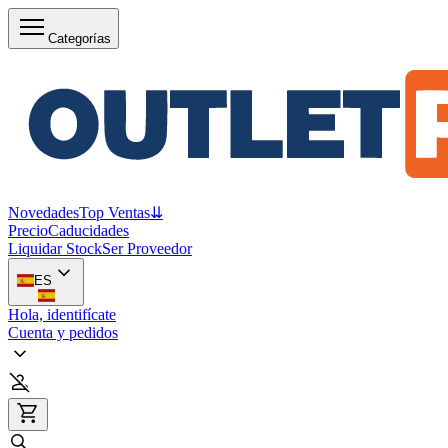
Categorías
Novedades
Top Ventas
⇊
Precio
Caducidades
Liquidar Stock
Ser Proveedor
ES
Hola, identifícate
Cuenta y pedidos