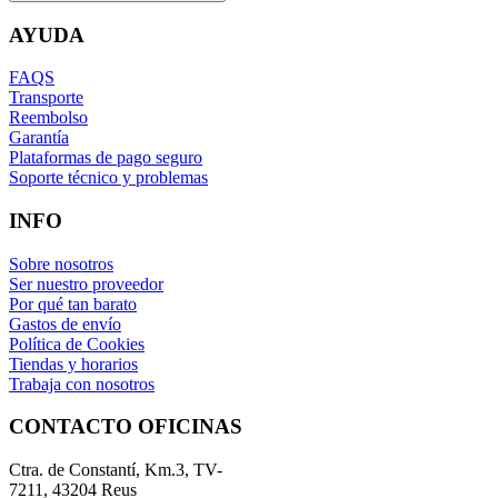
AYUDA
FAQS
Transporte
Reembolso
Garantía
Plataformas de pago seguro
Soporte técnico y problemas
INFO
Sobre nosotros
Ser nuestro proveedor
Por qué tan barato
Gastos de envío
Política de Cookies
Tiendas y horarios
Trabaja con nosotros
CONTACTO OFICINAS
Ctra. de Constantí, Km.3, TV-
7211, 43204 Reus