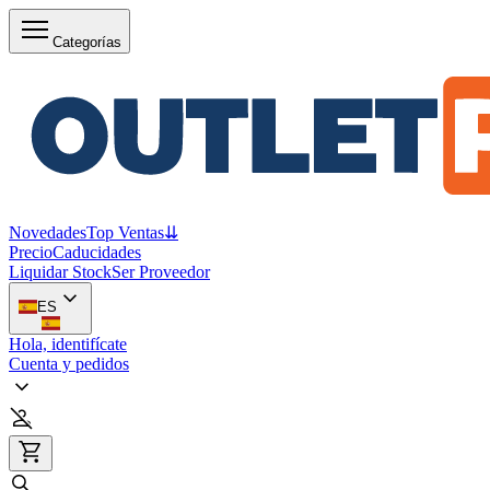
Categorías
Novedades
Top Ventas
⇊
Precio
Caducidades
Liquidar Stock
Ser Proveedor
ES
Hola, identifícate
Cuenta y pedidos