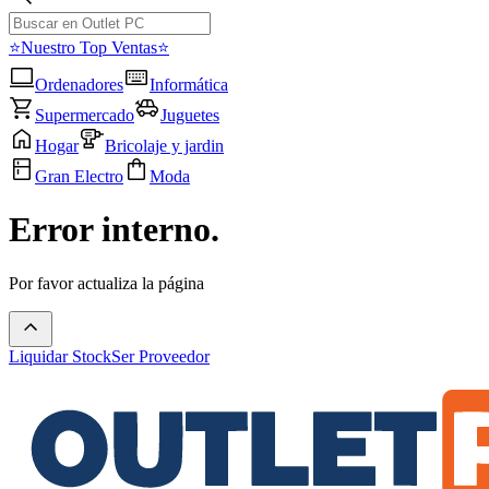
⭐Nuestro Top Ventas⭐
Ordenadores
Informática
Supermercado
Juguetes
Hogar
Bricolaje y jardin
Gran Electro
Moda
Error interno.
Por favor actualiza la página
Liquidar Stock
Ser Proveedor