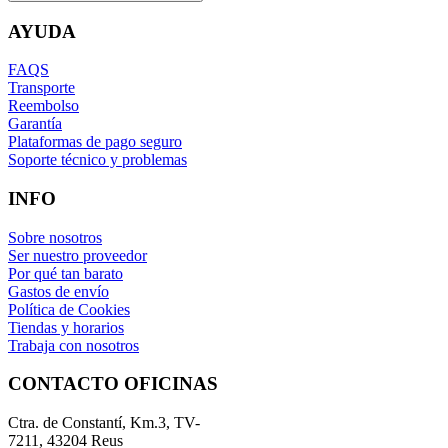
AYUDA
FAQS
Transporte
Reembolso
Garantía
Plataformas de pago seguro
Soporte técnico y problemas
INFO
Sobre nosotros
Ser nuestro proveedor
Por qué tan barato
Gastos de envío
Política de Cookies
Tiendas y horarios
Trabaja con nosotros
CONTACTO OFICINAS
Ctra. de Constantí, Km.3, TV-
7211, 43204 Reus