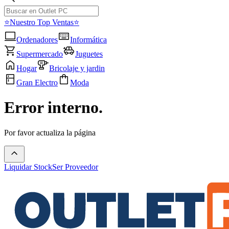
⭐Nuestro Top Ventas⭐
Ordenadores
Informática
Supermercado
Juguetes
Hogar
Bricolaje y jardin
Gran Electro
Moda
Error interno.
Por favor actualiza la página
Liquidar Stock
Ser Proveedor