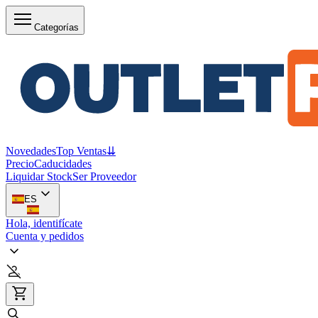
Categorías
Novedades
Top Ventas
⇊
Precio
Caducidades
Liquidar Stock
Ser Proveedor
ES
Hola, identifícate
Cuenta y pedidos