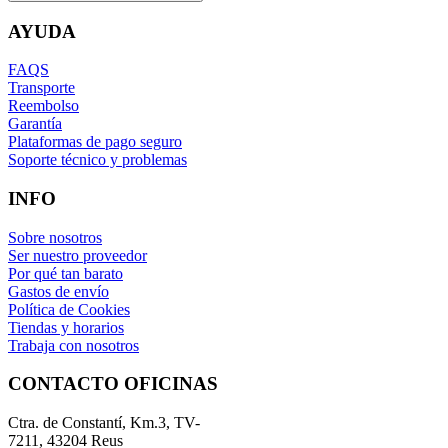
AYUDA
FAQS
Transporte
Reembolso
Garantía
Plataformas de pago seguro
Soporte técnico y problemas
INFO
Sobre nosotros
Ser nuestro proveedor
Por qué tan barato
Gastos de envío
Política de Cookies
Tiendas y horarios
Trabaja con nosotros
CONTACTO OFICINAS
Ctra. de Constantí, Km.3, TV-
7211, 43204 Reus