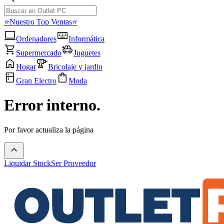
⭐Nuestro Top Ventas⭐
Ordenadores
Informática
Supermercado
Juguetes
Hogar
Bricolaje y jardin
Gran Electro
Moda
Error interno.
Por favor actualiza la página
Liquidar Stock
Ser Proveedor