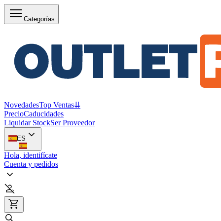
Categorías
Novedades
Top Ventas
⇊
Precio
Caducidades
Liquidar Stock
Ser Proveedor
ES
Hola, identifícate
Cuenta y pedidos