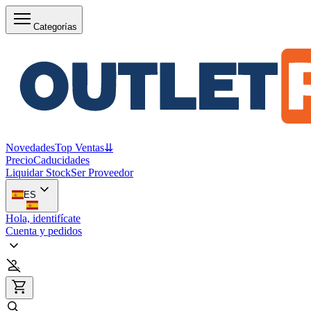
Categorías
Novedades
Top Ventas
⇊
Precio
Caducidades
Liquidar Stock
Ser Proveedor
ES
Hola, identifícate
Cuenta y pedidos