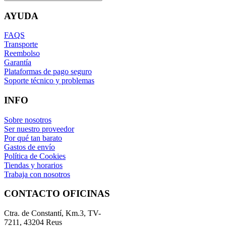
AYUDA
FAQS
Transporte
Reembolso
Garantía
Plataformas de pago seguro
Soporte técnico y problemas
INFO
Sobre nosotros
Ser nuestro proveedor
Por qué tan barato
Gastos de envío
Política de Cookies
Tiendas y horarios
Trabaja con nosotros
CONTACTO OFICINAS
Ctra. de Constantí, Km.3, TV-
7211, 43204 Reus