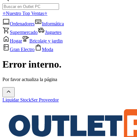
⭐Nuestro Top Ventas⭐
Ordenadores
Informática
Supermercado
Juguetes
Hogar
Bricolaje y jardin
Gran Electro
Moda
Error interno.
Por favor actualiza la página
Liquidar Stock
Ser Proveedor