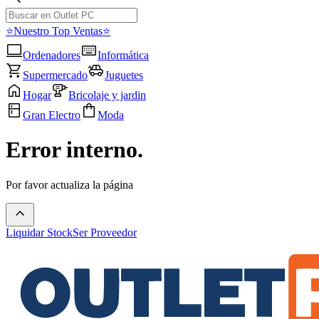
⭐Nuestro Top Ventas⭐
Ordenadores
Informática
Supermercado
Juguetes
Hogar
Bricolaje y jardin
Gran Electro
Moda
Error interno.
Por favor actualiza la página
Liquidar Stock
Ser Proveedor