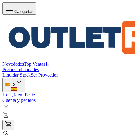
Categorías
Novedades
Top Ventas
⇊
Precio
Caducidades
Liquidar Stock
Ser Proveedor
ES
Hola, identifícate
Cuenta y pedidos