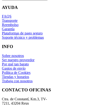
AYUDA
FAQS
Transporte
Reembolso
Garantía
Plataformas de pago seguro
Soporte técnico y problemas
INFO
Sobre nosotros
Ser nuestro proveedor
Por qué tan barato
Gastos de envío
Política de Cookies
Tiendas y horarios
Trabaja con nosotros
CONTACTO OFICINAS
Ctra. de Constantí, Km.3, TV-
7211, 43204 Reus