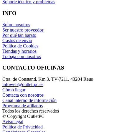
Soporte técnico y problemas
INFO
Sobre nosotros
Ser nuestro proveedor
Por qué tan barato
Gastos de envío
Política de Cookies
Tiendas y horarios
Trabaja con nosotros
CONTACTO OFICINAS
Ctra. de Constantí, Km.3, TV-7211, 43204 Reus
infoweb@outlet-pc.es
Cómo llegar
Contacta con nosotros
Canal interno de información
Programa de afiliados
Todos los derechos reservados
© Copyright OutletPC
Aviso legal
Política de Privacidad