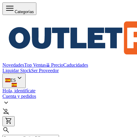
Categorías
Novedades
Top Ventas
⇊ Precio
Caducidades
Liquidar Stock
Ser Proveedor
ES
Hola, identifícate
Cuenta y pedidos