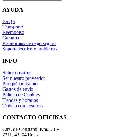
AYUDA
FAQS
Transporte
Reembolso
Garantía
Plataformas de pago seguro
Soporte técnico y problemas
INFO
Sobre nosotros
Ser nuestro proveedor
Por qué tan barato
Gastos de envío
Política de Cookies
Tiendas y horarios
Trabaja con nosotros
CONTACTO OFICINAS
Ctra. de Constantí, Km.3, TV-
7211, 43204 Reus