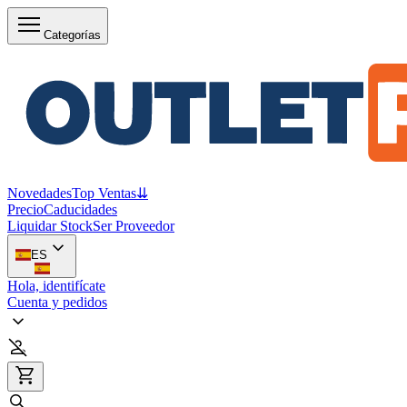
Categorías
Novedades
Top Ventas
⇊
Precio
Caducidades
Liquidar Stock
Ser Proveedor
ES
Hola, identifícate
Cuenta y pedidos