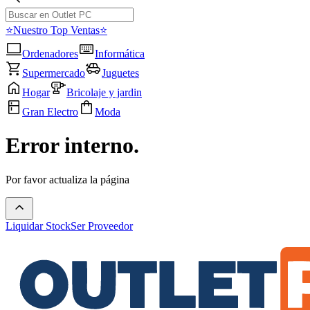
⭐Nuestro Top Ventas⭐
Ordenadores
Informática
Supermercado
Juguetes
Hogar
Bricolaje y jardin
Gran Electro
Moda
Error interno.
Por favor actualiza la página
Liquidar Stock
Ser Proveedor