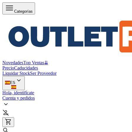
Categorías
Novedades
Top Ventas
⇊
Precio
Caducidades
Liquidar Stock
Ser Proveedor
ES
Hola, identifícate
Cuenta y pedidos