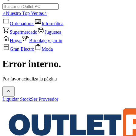
⭐Nuestro Top Ventas⭐
Ordenadores
Informática
Supermercado
Juguetes
Hogar
Bricolaje y jardin
Gran Electro
Moda
Error interno.
Por favor actualiza la página
Liquidar Stock
Ser Proveedor