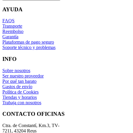
AYUDA
FAQS
Transporte
Reembolso
Garantía
Plataformas de pago seguro
Soporte técnico y problemas
INFO
Sobre nosotros
Ser nuestro proveedor
Por qué tan barato
Gastos de envío
Política de Cookies
Tiendas y horarios
Trabaja con nosotros
CONTACTO OFICINAS
Ctra. de Constantí, Km.3, TV-
7211, 43204 Reus