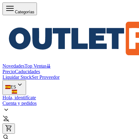
Categorías
Novedades
Top Ventas
⇊
Precio
Caducidades
Liquidar Stock
Ser Proveedor
ES
Hola, identifícate
Cuenta y pedidos