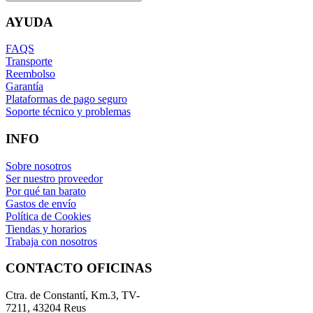
AYUDA
FAQS
Transporte
Reembolso
Garantía
Plataformas de pago seguro
Soporte técnico y problemas
INFO
Sobre nosotros
Ser nuestro proveedor
Por qué tan barato
Gastos de envío
Política de Cookies
Tiendas y horarios
Trabaja con nosotros
CONTACTO OFICINAS
Ctra. de Constantí, Km.3, TV-
7211, 43204 Reus