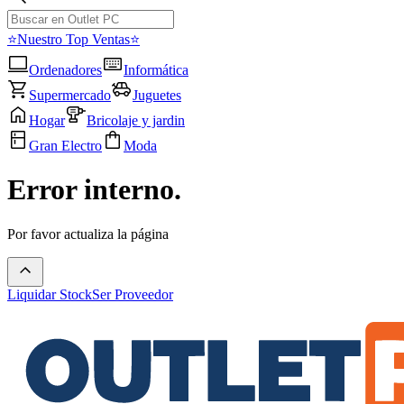
⭐Nuestro Top Ventas⭐
Ordenadores
Informática
Supermercado
Juguetes
Hogar
Bricolaje y jardin
Gran Electro
Moda
Error interno.
Por favor actualiza la página
Liquidar Stock
Ser Proveedor