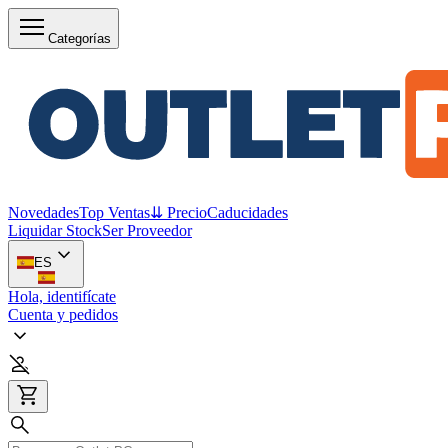
Categorías
Novedades
Top Ventas
⇊ Precio
Caducidades
Liquidar Stock
Ser Proveedor
ES
Hola, identifícate
Cuenta y pedidos