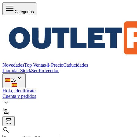
Categorías
Novedades
Top Ventas
⇊ Precio
Caducidades
Liquidar Stock
Ser Proveedor
ES
Hola, identifícate
Cuenta y pedidos