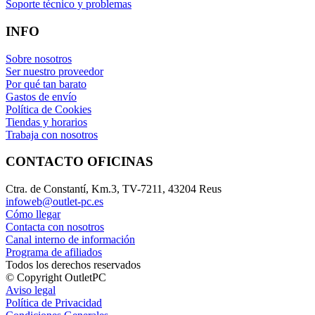
Soporte técnico y problemas
INFO
Sobre nosotros
Ser nuestro proveedor
Por qué tan barato
Gastos de envío
Política de Cookies
Tiendas y horarios
Trabaja con nosotros
CONTACTO OFICINAS
Ctra. de Constantí, Km.3, TV-7211, 43204 Reus
infoweb@outlet-pc.es
Cómo llegar
Contacta con nosotros
Canal interno de información
Programa de afiliados
Todos los derechos reservados
© Copyright OutletPC
Aviso legal
Política de Privacidad